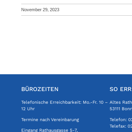
November 29, 2023
BÜROZEITEN
SO ERR
Telefonische Erreichbarkeit: Mo.-Fr. 10 –
Altes Rat
12 Uhr
53111 Bon
Termine nach Vereinbarung
Telefon:
0
Telefax:
0
Eingang Rathausgasse 5-7,