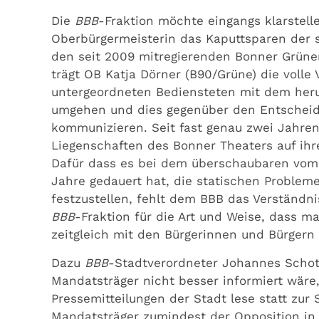
Die
BBB
-Fraktion möchte eingangs klarstell
Oberbürgermeisterin das Kaputtsparen der 
den seit 2009 mitregierenden Bonner Grünen
trägt OB Katja Dörner (B90/Grüne) die volle 
untergeordneten Bediensteten mit dem her
umgehen und dies gegenüber den Entscheid
kommunizieren. Seit fast genau zwei Jahren
Liegenschaften des Bonner Theaters auf ihr
Dafür dass es bei dem überschaubaren vom
Jahre gedauert hat, die statischen Probleme
festzustellen, fehlt dem BBB das Verständni
BBB
-Fraktion für die Art und Weise, dass m
zeitgleich mit den Bürgerinnen und Bürgern 
Dazu
BBB
-Stadtverordneter Johannes Schott
Mandatsträger nicht besser informiert wäre
Pressemitteilungen der Stadt lese statt zu
Mandatsträger zumindest der Opposition in