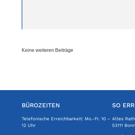
Keine weiteren Beiträge
BÜROZEITEN
SO ERR
Telefonische Erreichbarkeit: Mo.-Fr. 10 –
Altes Rat
12 Uhr
53111 Bon