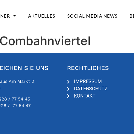
TNER
AKTUELLES
SOCIAL MEDIA NEWS
B
 Combahnviertel
EICHEN SIE UNS
RECHTLICHES
haus Am Markt 2
IMPRESSUM
n
DATENSCHUTZ
KONTAKT
228 / 77 54 45
228 / 77 54 47