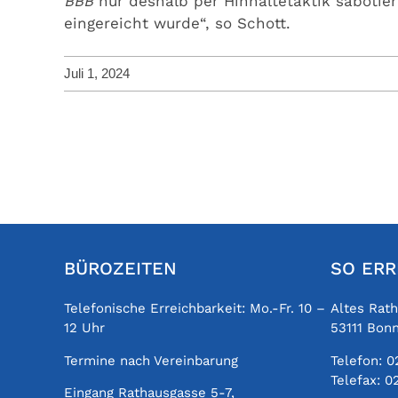
BBB
nur deshalb per Hinhaltetaktik sabotiert
eingereicht wurde“, so Schott.
Juli 1, 2024
BÜROZEITEN
SO ERR
Telefonische Erreichbarkeit: Mo.-Fr. 10 –
Altes Rat
12 Uhr
53111 Bon
Termine nach Vereinbarung
Telefon:
0
Telefax:
0
Eingang Rathausgasse 5-7,