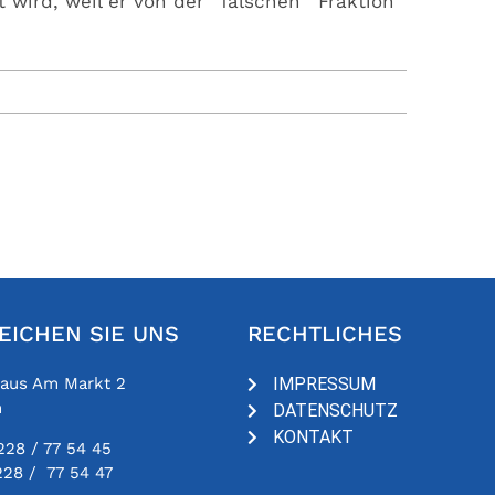
 wird, weil er von der `falschen´ Fraktion
EICHEN SIE UNS
RECHTLICHES
haus Am Markt 2
IMPRESSUM
n
DATENSCHUTZ
KONTAKT
228 / 77 54 45
228 / 77 54 47