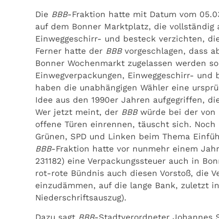
Die
BBB
-Fraktion hatte mit Datum vom 05.0
auf dem Bonner Marktplatz, die vollständi
Einweggeschirr- und besteck verzichten, d
Ferner hatte der
BBB
vorgeschlagen, dass a
Bonner Wochenmarkt zugelassen werden sollen
Einwegverpackungen, Einweggeschirr- und be
haben die unabhängigen Wähler eine urspr
Idee aus den 1990er Jahren aufgegriffen, d
Wer jetzt meint, der
BBB
würde bei der von 
offene Türen einrennen, täuscht sich. Noch 
Grünen, SPD und Linken beim Thema Einführ
BBB
-Fraktion hatte vor nunmehr einem Jahr
231182) eine Verpackungssteuer auch in Bon
rot-rote Bündnis auch diesen Vorstoß, die V
einzudämmen, auf die lange Bank, zuletzt in
Niederschriftsauszug).
Dazu sagt
BBB
-Stadtverordneter Johannes S