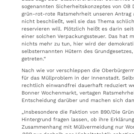
sogenannten Sicherheitskonzeptes von OB D
grün-rot-rote Ratsmehrheit unseren Antrag 
nicht beschließt, weil sie das Thema schlic
reservieren will. Plötzlich heißt es darin s
einer solchen Verpackungssteuer. Das hat m
nichts mehr zu tun, hier wird der demokrat
selbsternannten Hütern des Grundgesetzes,
getreten.“
Nach wie vor verschleppen die Oberbürgerme
für das Müllproblem in der Innenstadt. Selb
rechtlich einwandfrei dauerhaft reduziert 
Bonner Wochenmarkt, vertagen Ratsmehrheit 
Entscheidung darüber und machen sich dam
„Insbesondere die Faktion von B90/Die Grü
Hintergrund fragen lassen, ob ihre Erklär
Zusammenhang mit Müllvermeidung nur Wort