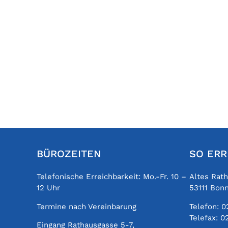
BÜROZEITEN
SO ERR
Telefonische Erreichbarkeit: Mo.-Fr. 10 –
Altes Rat
12 Uhr
53111 Bon
Termine nach Vereinbarung
Telefon:
0
Telefax:
0
Eingang Rathausgasse 5-7,