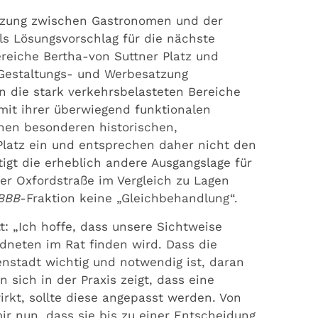
tzung zwischen Gastronomen und der
ls Lösungsvorschlag für die nächste
ereiche Bertha-von Suttner Platz und
Gestaltungs- und Werbesatzung
die stark verkehrsbelasteten Bereiche
mit ihrer überwiegend funktionalen
inen besonderen historischen,
Platz ein und entsprechen daher nicht den
tigt die erheblich andere Ausgangslage für
er Oxfordstraße im Vergleich zu Lagen
BBB
-Fraktion keine „Gleichbehandlung“.
: „Ich hoffe, dass unsere Sichtweise
dneten im Rat finden wird. Dass die
nstadt wichtig und notwendig ist, daran
 sich in der Praxis zeigt, dass eine
wirkt, sollte diese angepasst werden. Von
r nun, dass sie bis zu einer Entscheidung