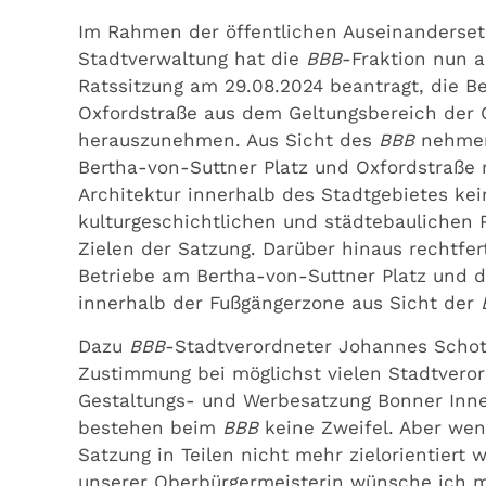
Im Rahmen der öffentlichen Auseinanderse
Stadtverwaltung hat die
BBB
-Fraktion nun a
Ratssitzung am 29.08.2024 beantragt, die B
Oxfordstraße aus dem Geltungsbereich der 
herauszunehmen. Aus Sicht des
BBB
nehmen 
Bertha-von-Suttner Platz und Oxfordstraße 
Architektur innerhalb des Stadtgebietes ke
kulturgeschichtlichen und städtebaulichen 
Zielen der Satzung. Darüber hinaus rechtfer
Betriebe am Bertha-von-Suttner Platz und d
innerhalb der Fußgängerzone aus Sicht der
Dazu
BBB
-Stadtverordneter Johannes Schott
Zustimmung bei möglichst vielen Stadtveror
Gestaltungs- und Werbesatzung Bonner Inne
bestehen beim
BBB
keine Zweifel. Aber wenn
Satzung in Teilen nicht mehr zielorientiert 
unserer Oberbürgermeisterin wünsche ich mi